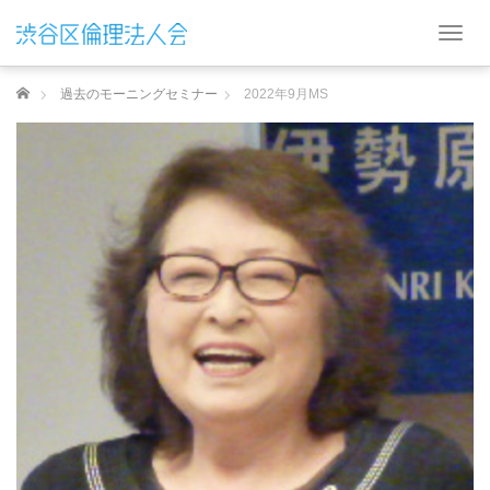
T
o
g
ホーム
過去のモーニングセミナー
2022年9月MS
g
l
e
n
a
v
i
g
a
t
i
o
n