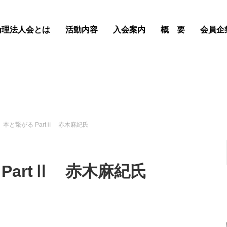
倫理法人会とは
活動内容
入会案内
概 要
会員企
 本と繋がる PartⅡ 赤木麻紀氏
PartⅡ 赤木麻紀氏