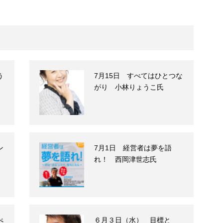
う
7月15日 すべてはひとつな
がり 小林りょうこ氏
ン
7月1日 経営者は夢を語
れ！ 西岡津世志氏
べ
６月３日（水） 目標と