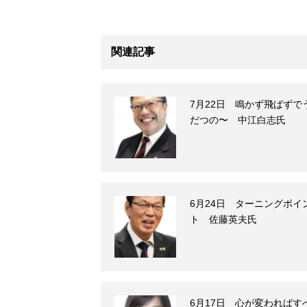
関連記事
7月22日 鳴かず飛ばずで
だつの〜 中江白志氏
6月24日 ターニングポイ
ト 佐藤英夫氏
6月17日 心が変わればす