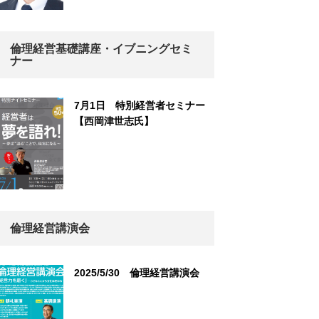
倫理経営基礎講座・イブニングセミ
ナー
7月1日 特別経営者セミナー
【西岡津世志氏】
倫理経営講演会
2025/5/30 倫理経営講演会