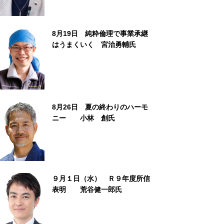
8月19日 純粋倫理で事業承継
はうまくいく 宮治勇輔氏
8月26日 夏の終わりのハーモ
ニー 小林 創氏
９月１日（水） Ｒ９年度所信
表明 荒谷健一郎氏