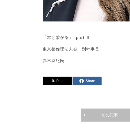
「本と繋がる」 part Ⅱ
東京都倫理法人会 副幹事長
赤木麻紀氏
Post
Share
前の記事