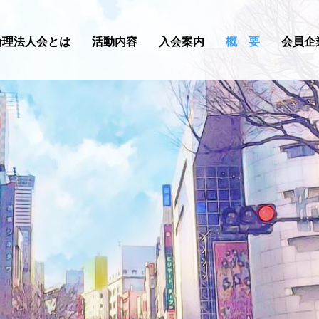
倫理法人会とは
活動内容
入会案内
概 要
会員企