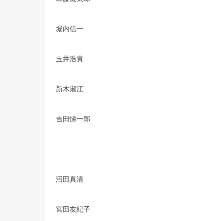
堀内信一
玉井浩貴
新木淑江
吉田悌一郎
沼田真清
宮田友紀子