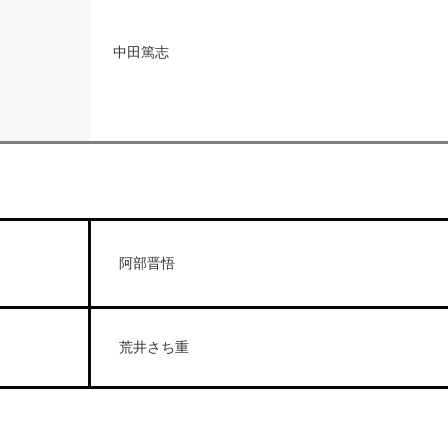
中田篤志
阿部晋悟
荒井さち重