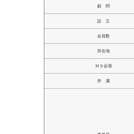
顧 問
設 立
会員数
所在地
ＭＳ会場
所 属