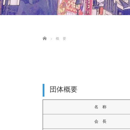
ホーム
概 要
団体概要
名 称
会 長