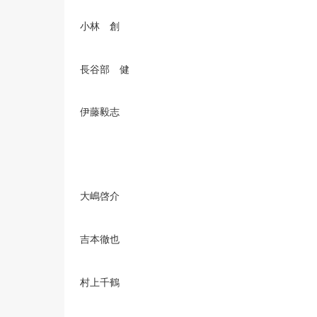
小林 創
長谷部 健
伊藤毅志
大嶋啓介
吉本徹也
村上千鶴