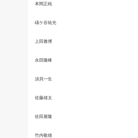
本間正純
礒ケ谷祐光
上田雅博
永田隆峰
須貝一生
佐藤雄太
佐田展隆
竹内敬雄