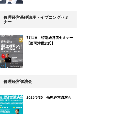
倫理経営基礎講座・イブニングセミ
ナー
7月1日 特別経営者セミナー
【西岡津世志氏】
倫理経営講演会
2025/5/30 倫理経営講演会