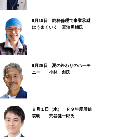
8月19日 純粋倫理で事業承継
はうまくいく 宮治勇輔氏
8月26日 夏の終わりのハーモ
ニー 小林 創氏
９月１日（水） Ｒ９年度所信
表明 荒谷健一郎氏