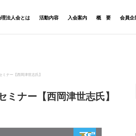
倫理法人会とは
活動内容
入会案内
概 要
会員企
者セミナー【西岡津世志氏】
者セミナー【西岡津世志氏】