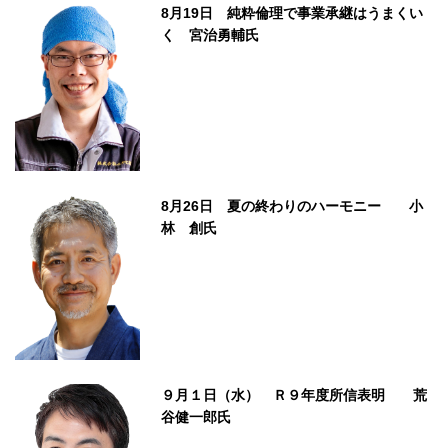
8月19日 純粋倫理で事業承継はうまくい
く 宮治勇輔氏
8月26日 夏の終わりのハーモニー 小
林 創氏
９月１日（水） Ｒ９年度所信表明 荒
谷健一郎氏