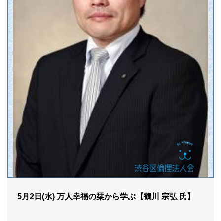
5月2日(水) 万人幸福の栞から学ぶ【鶴川 宗弘 氏】