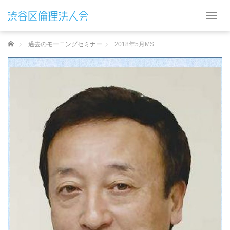
T
o
g
ホーム
過去のモーニングセミナー
2018年5月MS
g
l
e
n
a
v
i
g
a
t
i
o
n