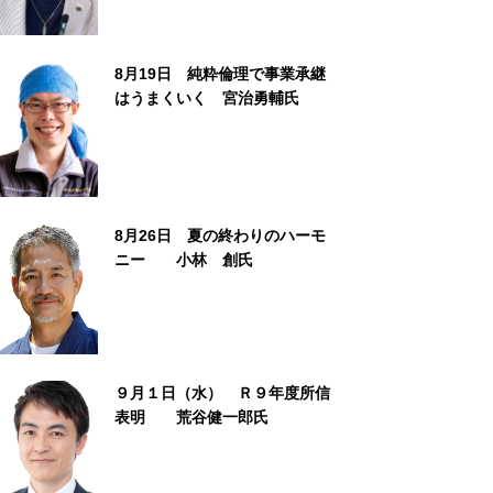
8月19日 純粋倫理で事業承継
はうまくいく 宮治勇輔氏
8月26日 夏の終わりのハーモ
ニー 小林 創氏
９月１日（水） Ｒ９年度所信
表明 荒谷健一郎氏