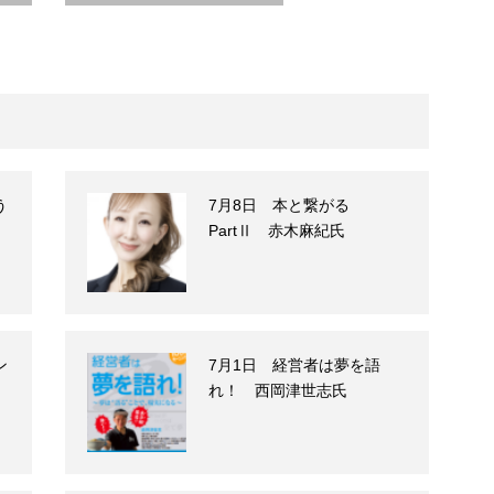
う
7月8日 本と繋がる
PartⅡ 赤木麻紀氏
ン
7月1日 経営者は夢を語
れ！ 西岡津世志氏