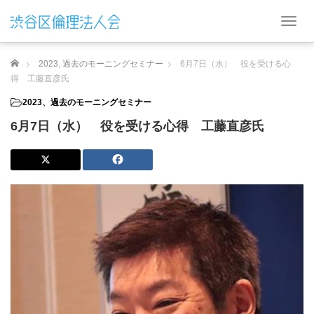
T
o
g
ホーム
2023
,
過去のモーニングセミナー
6月7日（水） 役を受ける心
g
l
得 工藤直彦氏
e
2023
、
過去のモーニングセミナー
n
a
6月7日（水） 役を受ける心得 工藤直彦氏
v
i
g
a
t
i
o
n