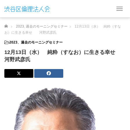
T
o
g
ホーム
2023
,
過去のモーニングセミナー
12月13日（水） 純粋（すな
g
l
お）に生きる幸せ 河野武彦氏
e
2023
、
過去のモーニングセミナー
n
a
12月13日（水） 純粋（すなお）に生きる幸せ
v
河野武彦氏
i
g
a
t
i
o
n