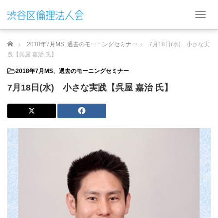
T
o
g
ホーム
2018年7月MS
,
過去のモーニングセミナー
7月18日(水) 小さな実
g
l
践【呉屋 嘉治 氏】
e
2018年7月MS
、
過去のモーニングセミナー
n
a
7月18日(水) 小さな実践【呉屋 嘉治 氏】
v
i
g
a
t
i
o
n