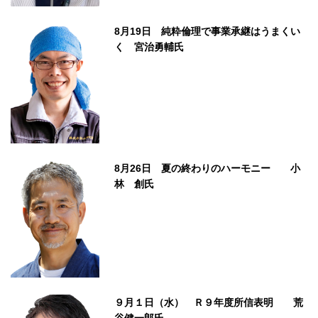
8月19日 純粋倫理で事業承継はうまくい
く 宮治勇輔氏
8月26日 夏の終わりのハーモニー 小
林 創氏
９月１日（水） Ｒ９年度所信表明 荒