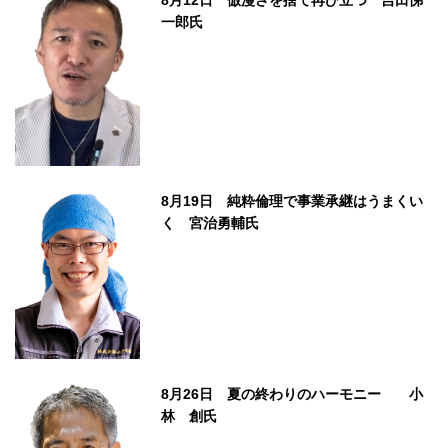
8月12日 倣漫さを捨て再び立つ 吉田悌
一郎氏
8月19日 純粋倫理で事業承継はうまくい
く 宮治勇輔氏
8月26日 夏の終わりのハーモニー 小
林 創氏