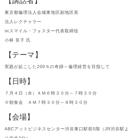
【講話者】
東京都倫理法人会城東地区副地区長
法人レクチャラー
㈱スマイル・フォスター代表取締役
小林 良子 氏
【テーマ】
実践が起こした200％の奇跡～倫理経営を目指して
【日時】
７月４日（水）ＡＭ６時３０分～７時３０分
※朝食会 ＡＭ７時３０分～８時３０分
【会場】
ABCアットビジネスセンター渋谷東口駅前5階（JR渋谷駅よ