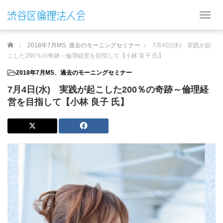
T
o
g
ホーム
2018年7月MS
,
過去のモーニングセミナー
7月4日(水) 実践が起
g
l
こした200％の奇跡～倫理経営を目指して【小林 良子 氏】
e
2018年7月MS
、
過去のモーニングセミナー
n
a
7月4日(水) 実践が起こした200％の奇跡～倫理経
v
営を目指して【小林 良子 氏】
i
g
a
t
i
o
n