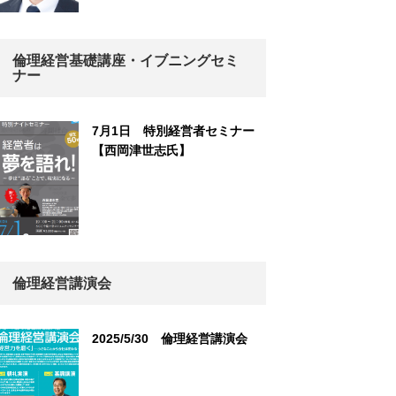
倫理経営基礎講座・イブニングセミ
ナー
7月1日 特別経営者セミナー
【西岡津世志氏】
倫理経営講演会
2025/5/30 倫理経営講演会