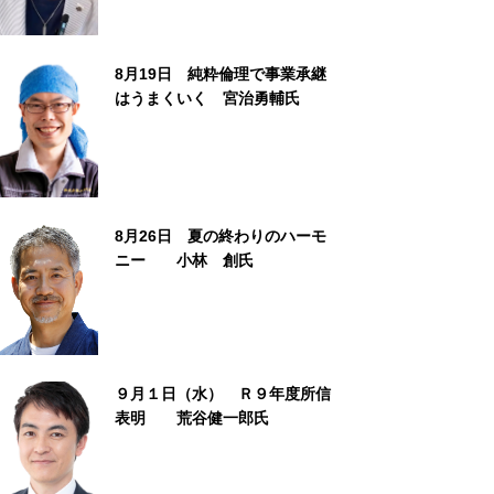
8月19日 純粋倫理で事業承継
はうまくいく 宮治勇輔氏
8月26日 夏の終わりのハーモ
ニー 小林 創氏
９月１日（水） Ｒ９年度所信
表明 荒谷健一郎氏