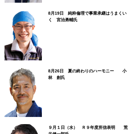
8月19日 純粋倫理で事業承継はうまくい
く 宮治勇輔氏
8月26日 夏の終わりのハーモニー 小
林 創氏
９月１日（水） Ｒ９年度所信表明 荒