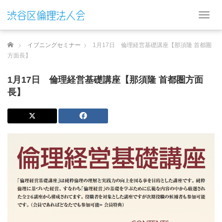
T
o
g
ホーム
イブニングセミナー
1月17日 倫理経営基礎講座【那須隆 首都圏
g
l
方面長】
e
n
1月17日 倫理経営基礎講座【那須隆 首都圏方面
a
長】
v
i
g
a
t
i
o
n