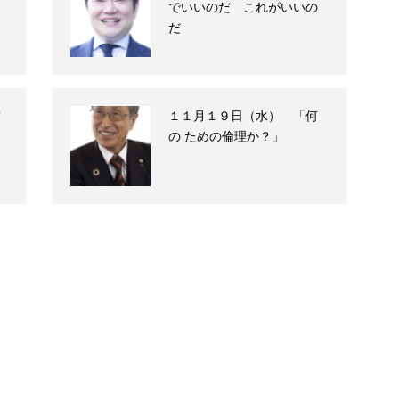
でいいのだ これがいいの
だ
実
１１月１９日（水） 「何
の ための倫理か？」