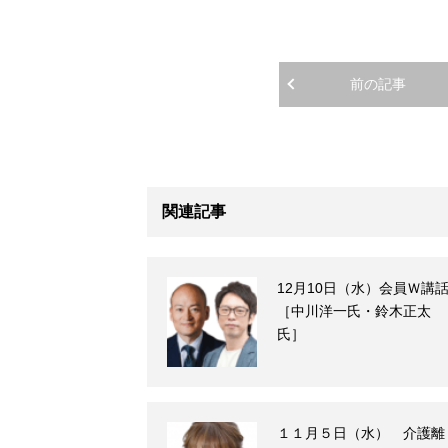
前の記事
関連記事
12月10日（水）会員Ｗ講
［中川洋一氏・鈴木正太
氏］
１１月５日（水） 介護離