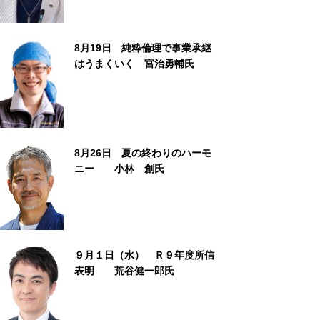
8月19日 純粋倫理で事業承継
はうまくいく 宮治勇輔氏
8月26日 夏の終わりのハーモ
ニー 小林 創氏
９月１日（水） Ｒ９年度所信
表明 荒谷健一郎氏