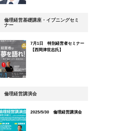
倫理経営基礎講座・イブニングセミ
ナー
7月1日 特別経営者セミナー
【西岡津世志氏】
倫理経営講演会
2025/5/30 倫理経営講演会