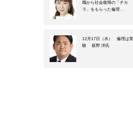
職から社会復帰の「チカ
ラ」をもらった倫理…
12月17日（水） 倫理は
験 荻野 洋氏