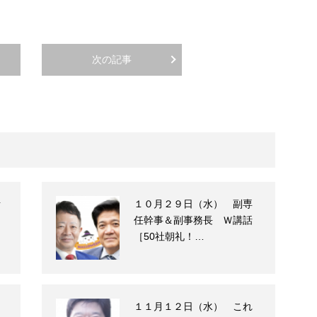
次の記事
話
１０月２９日（水） 副専
任幹事＆副事務長 Ｗ講話
［50社朝礼！…
１１月１２日（水） これ