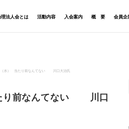
倫理法人会とは
活動内容
入会案内
概 要
会員企
8日（水） 当たり前なんてない 川口大治氏
当たり前なんてない 川口