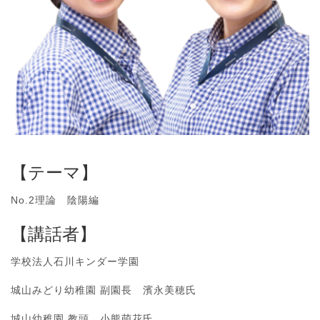
【テーマ】
No.2理論 陰陽編
【講話者】
学校法人石川キンダー学園
城山みどり幼稚園 副園長 濱永美穂氏
城山幼稚園 教頭 小熊萌花氏