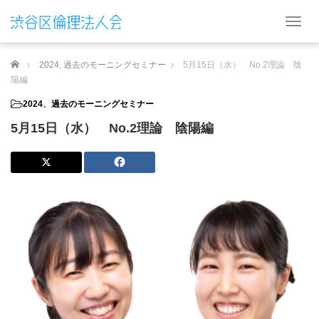
T
o
g
ホーム
2024
,
過去のモーニングセミナー
5月15日（水） No.2理論 陰
g
l
陽編
e
2024
、
過去のモーニングセミナー
n
a
5月15日（水） No.2理論 陰陽編
v
i
g
a
t
i
o
n