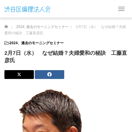
T
o
g
ホーム
2024
,
過去のモーニングセミナー
2月7日（水） なぜ結婚？夫婦
g
l
愛和の秘訣 工藤直彦氏
e
2024
、
過去のモーニングセミナー
n
a
2月7日（水） なぜ結婚？夫婦愛和の秘訣 工藤直
v
彦氏
i
g
a
t
i
o
n