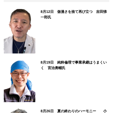
8月12日 倣漫さを捨て再び立つ 吉田悌
一郎氏
8月19日 純粋倫理で事業承継はうまくい
く 宮治勇輔氏
8月26日 夏の終わりのハーモニー 小