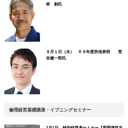
林 創氏
９月１日（水） Ｒ９年度所信表明 荒
谷健一郎氏
倫理経営基礎講座・イブニングセミナー
7月1日 特別経営者セミナー【西岡津世志