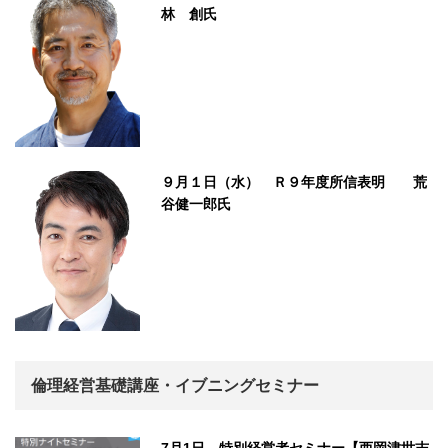
林 創氏
９月１日（水） Ｒ９年度所信表明 荒
谷健一郎氏
倫理経営基礎講座・イブニングセミナー
7月1日 特別経営者セミナー【西岡津世志