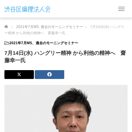
T
o
g
ホーム
2021年7月MS
,
過去のモーニングセミナー
7月14日(水) ハングリ
g
l
ー精神 から利他の精神へ 齋藤幸一氏
e
2021年7月MS
、
過去のモーニングセミナー
n
a
7月14日(水) ハングリー精神 から利他の精神へ 齋
v
藤幸一氏
i
g
a
t
i
o
n