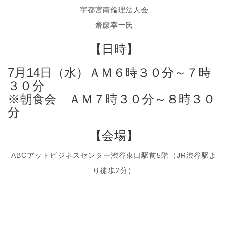
宇都宮南倫理法人会
齋藤幸一氏
【日時】
7月14日（水）ＡＭ６時３０分～７時
３０分
※朝食会 ＡＭ７時３０分～８時３０
分
【会場】
ABCアットビジネスセンター渋谷東口駅前5階（JR渋谷駅よ
り徒歩2分）