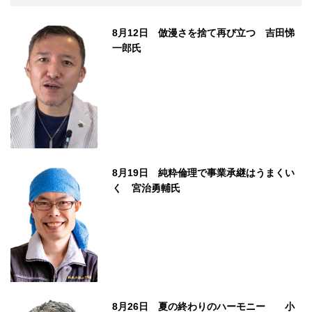
8月12日 倣漫さを捨て再び立つ 吉田悌
一郎氏
8月19日 純粋倫理で事業承継はうまくい
く 宮治勇輔氏
8月26日 夏の終わりのハーモニー 小