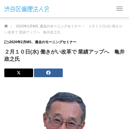
T
o
g
ホーム
2020年2月MS
,
過去のモーニングセミナー
２月１０日(水) 働きが
g
l
い改革で 業績アップへ 亀井政之氏
e
2020年2月MS
、
過去のモーニングセミナー
n
a
２月１０日(水) 働きがい改革で 業績アップへ 亀井
v
政之氏
i
g
a
t
i
o
n