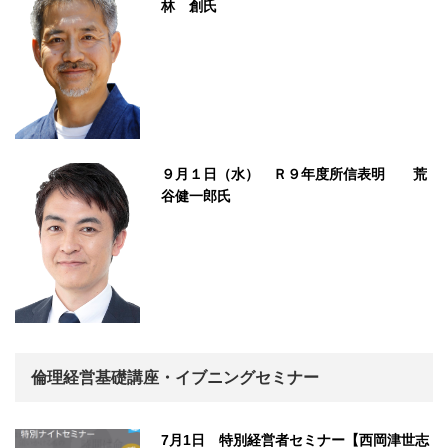
林 創氏
９月１日（水） Ｒ９年度所信表明 荒
谷健一郎氏
倫理経営基礎講座・イブニングセミナー
7月1日 特別経営者セミナー【西岡津世志