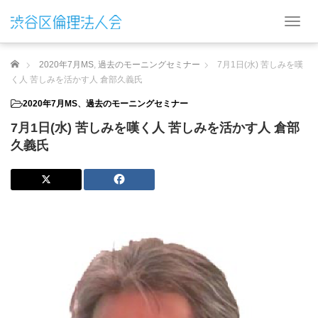
T
o
g
ホーム
2020年7月MS
,
過去のモーニングセミナー
7月1日(水) 苦しみを嘆
g
l
く人 苦しみを活かす人 倉部久義氏
e
2020年7月MS
、
過去のモーニングセミナー
n
a
7月1日(水) 苦しみを嘆く人 苦しみを活かす人 倉部
v
久義氏
i
g
a
t
i
o
n