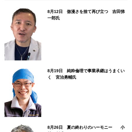
8月12日 倣漫さを捨て再び立つ 吉田悌
一郎氏
8月19日 純粋倫理で事業承継はうまくい
く 宮治勇輔氏
8月26日 夏の終わりのハーモニー 小