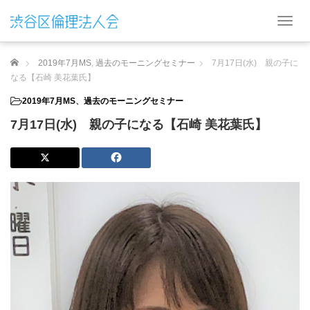
T
o
g
ホーム
2019年7月MS
,
過去のモーニングセミナー
7月17日(水) 親の子に
g
l
なる【石崎 美花葉氏】
e
2019年7月MS
、
過去のモーニングセミナー
n
a
7月17日(水) 親の子になる【石崎 美花葉氏】
v
i
g
a
t
i
o
n