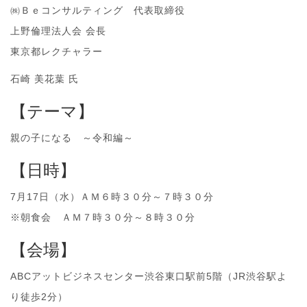
㈱Ｂｅコンサルティング 代表取締役
上野倫理法人会 会長
東京都レクチャラー
石崎 美花葉 氏
【テーマ】
親の子になる ～令和編～
【日時】
7月17日（水）ＡＭ６時３０分～７時３０分
※朝食会 ＡＭ７時３０分～８時３０分
【会場】
ABCアットビジネスセンター渋谷東口駅前5階（JR渋谷駅よ
り徒歩2分）