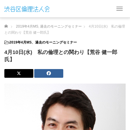
T
o
g
ホーム
2019年4月MS
,
過去のモーニングセミナー
4月10日(水) 私の倫理
g
l
との関わり【荒谷 健一郎氏】
e
2019年4月MS
、
過去のモーニングセミナー
n
a
4月10日(水) 私の倫理との関わり【荒谷 健一郎
v
氏】
i
g
a
t
i
o
n