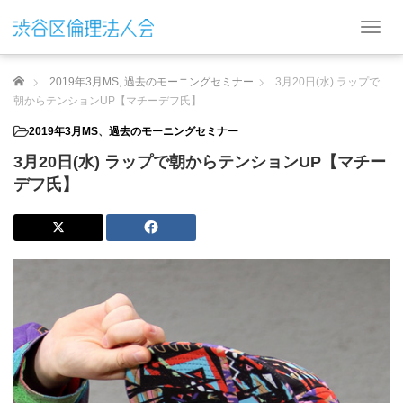
T
o
g
ホーム
2019年3月MS
,
過去のモーニングセミナー
3月20日(水) ラップで
g
l
朝からテンションUP【マチーデフ氏】
e
2019年3月MS
、
過去のモーニングセミナー
n
a
3月20日(水) ラップで朝からテンションUP【マチー
v
デフ氏】
i
g
a
t
i
o
n