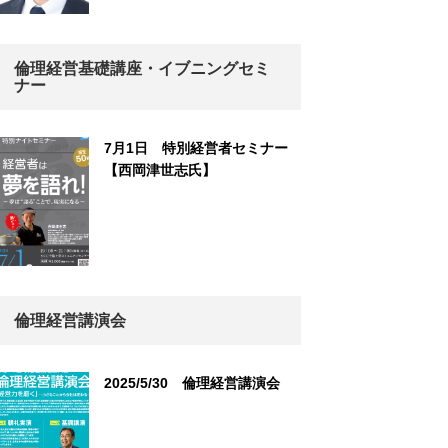
倫理経営基礎講座・イブニングセミ
ナー
7月1日 特別経営者セミナー
【西岡津世志氏】
倫理経営講演会
2025/5/30 倫理経営講演会