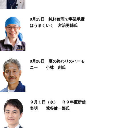
8月19日 純粋倫理で事業承継
はうまくいく 宮治勇輔氏
8月26日 夏の終わりのハーモ
ニー 小林 創氏
９月１日（水） Ｒ９年度所信
表明 荒谷健一郎氏