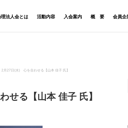
倫理法人会とは
活動内容
入会案内
概 要
会員企
2月27日(水) 心を合わせる【山本 佳子 氏】
合わせる【山本 佳子 氏】