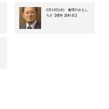
、
2月13日(水) 倫理のおもし
ろさ【櫻井 茂利 氏】
】