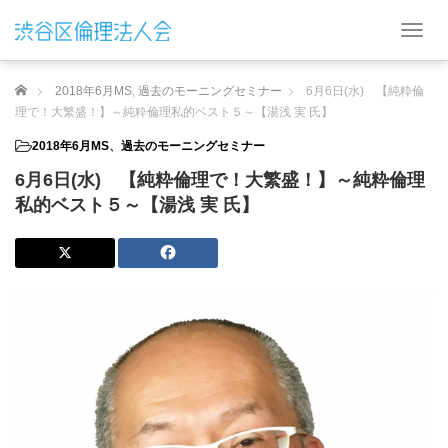
T
o
g
ホーム
2018年6月MS
,
過去のモーニングセミナー
6月6日(水) 【純粋倫
g
l
理で！大繁盛！】～純粋倫理私的ベスト５～【湯浅 実 氏】
e
2018年6月MS
、
過去のモーニングセミナー
n
a
6月6日(水) 【純粋倫理で！大繁盛！】～純粋倫理
v
私的ベスト５～【湯浅 実 氏】
i
g
a
t
i
o
n