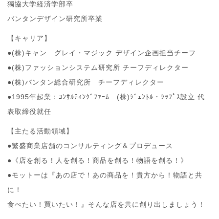
獨協大学経済学部卒
バンタンデザイン研究所卒業
【キャリア】
●(株)キャン グレイ・マジック デザイン企画担当チーフ
●(株)ファッションシステム研究所 チーフディレクター
●(株)バンタン総合研究所 チーフディレクター
●1995年起業：ｺﾝｻﾙﾃｨﾝｸﾞﾌｧｰﾑ (株)ｼﾞｪﾝﾄﾙ・ｼｯﾌﾟｽ設立 代
表取締役就任
【主たる活動領域】
●繁盛商業店舗のコンサルティング＆プロデュース
●《店を創る！人を創る！商品を創る！物語を創る！》
●モットーは『あの店で！あの商品を！貴方から！物語と共
に！
食べたい！買いたい！』そんな店を共に創り出しましょう！